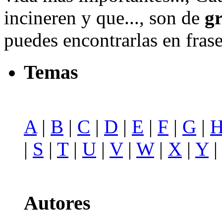
incineren y que..., son de
g
puedes encontrarlas en fras
Temas
A
|
B
|
C
|
D
|
E
|
F
|
G
|
|
S
|
T
|
U
|
V
|
W
|
X
|
Y
Autores