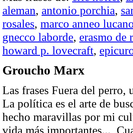
aleman
,
antonio porchia
,
sa
rosales
,
marco anneo lucan
gnecco laborde
,
erasmo de 
howard p. lovecraft
,
epicur
Groucho Marx
Las frases Fuera del perro, 
La política es el arte de bus
hecho maravillas por mi cult
vida más importantes..., C