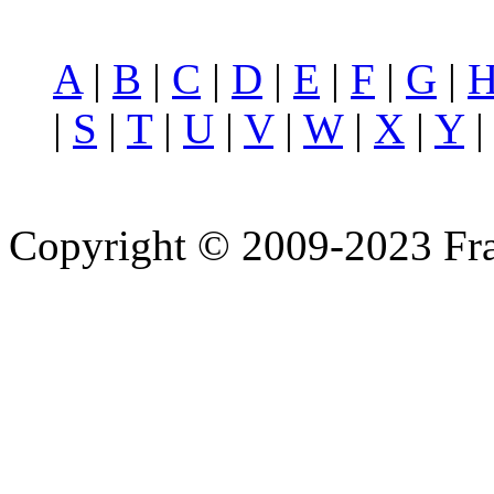
A
|
B
|
C
|
D
|
E
|
F
|
G
|
|
S
|
T
|
U
|
V
|
W
|
X
|
Y
Copyright © 2009-2023 Fra