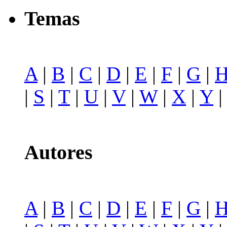
Temas
A
|
B
|
C
|
D
|
E
|
F
|
G
|
|
S
|
T
|
U
|
V
|
W
|
X
|
Y
Autores
A
|
B
|
C
|
D
|
E
|
F
|
G
|