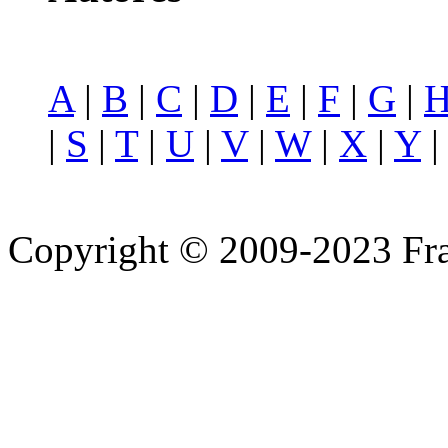
A
|
B
|
C
|
D
|
E
|
F
|
G
|
|
S
|
T
|
U
|
V
|
W
|
X
|
Y
Copyright © 2009-2023 Fra