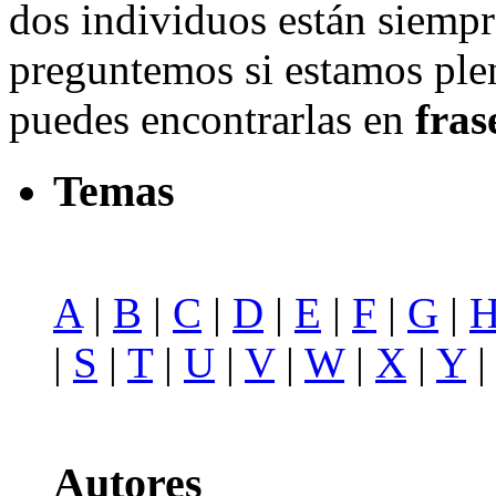
dos individuos están siempr
preguntemos si estamos plen
puedes encontrarlas en
fras
Temas
A
|
B
|
C
|
D
|
E
|
F
|
G
|
|
S
|
T
|
U
|
V
|
W
|
X
|
Y
Autores