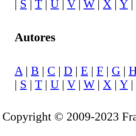
|
S
|
T
|
U
|
V
|
W
|
X
|
Y
Autores
A
|
B
|
C
|
D
|
E
|
F
|
G
|
|
S
|
T
|
U
|
V
|
W
|
X
|
Y
Copyright © 2009-2023 Fra