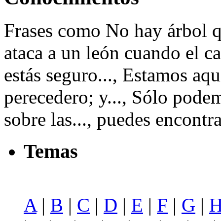
Frases como No hay árbol qu
ataca a un león cuando el ca
estás seguro..., Estamos aqu
perecedero; y..., Sólo pode
sobre las..., puedes encontr
Temas
A
|
B
|
C
|
D
|
E
|
F
|
G
|